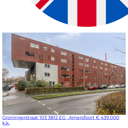
Groningerstraat 103
3812 EG · Amersfoort
€ 439.000
k.k.