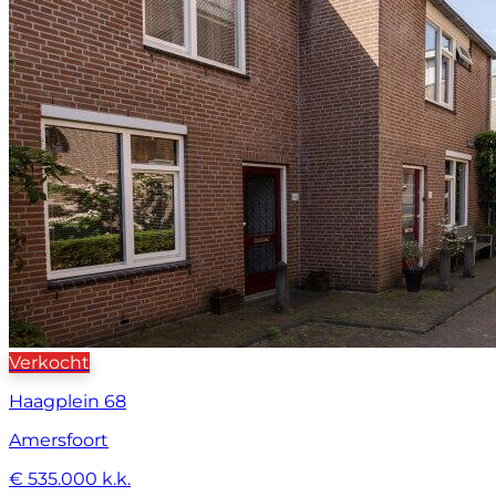
Verkocht
Haagplein 68
Amersfoort
€ 535.000 k.k.