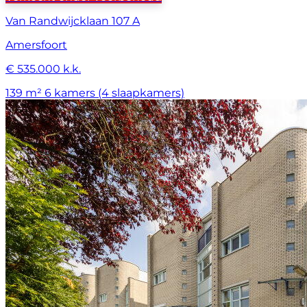
Van Randwijcklaan 107 A
Amersfoort
€ 535.000 k.k.
139 m²
6 kamers (4 slaapkamers)