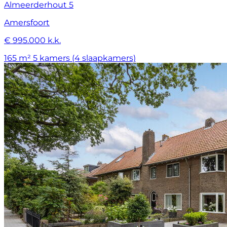
Almeerderhout 5
Amersfoort
€ 995.000 k.k.
165 m²
5 kamers (4 slaapkamers)