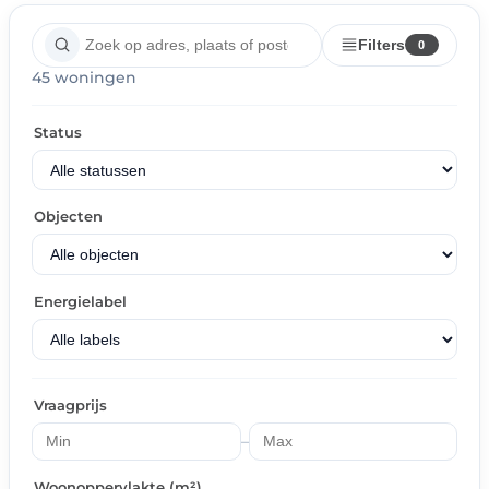
Filters
0
45 woningen
Status
Objecten
Energielabel
Vraagprijs
–
Woonoppervlakte (m²)