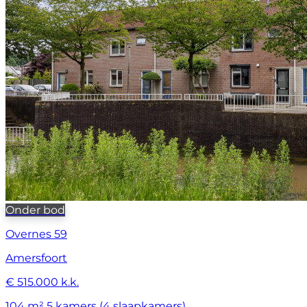
Onder bod
Overnes 59
Amersfoort
€ 515.000 k.k.
104 m²
5 kamers (4 slaapkamers)